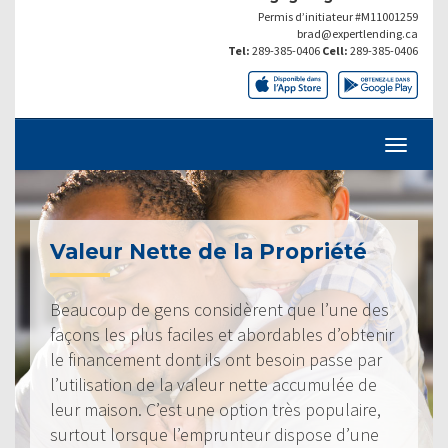
Permis d’initiateur #M11001259
brad@expertlending.ca
Tel:
289-385-0406
Cell:
289-385-0406
Valeur Nette de la Propriété
Beaucoup de gens considèrent que l’une des
façons les plus faciles et abordables d’obtenir
le financement dont ils ont besoin passe par
l’utilisation de la valeur nette accumulée de
leur maison. C’est une option très populaire,
surtout lorsque l’emprunteur dispose d’une